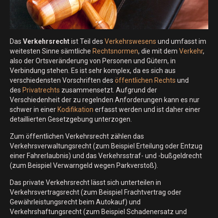
Das
Verkehrsrecht
ist Teil des
Verkehrswesens
und umfasst im
weitesten Sinne sämtliche
Rechtsnormen
, die mit dem
Verkehr
,
also der Ortsveränderung von Personen und Gütern, in
Verbindung stehen. Es ist sehr komplex, da es sich aus
verschiedensten Vorschriften des
öffentlichen Rechts
und
des
Privatrechts
zusammensetzt. Aufgrund der
Verschiedenheit der zu regelnden Anforderungen kann es nur
schwer in einer
Kodifikation
erfasst werden und ist daher einer
detaillierten Gesetzgebung unterzogen.
Zum öffentlichen Verkehrsrecht zählen das
Verkehrsverwaltungsrecht (zum Beispiel Erteilung oder Entzug
einer Fahrerlaubnis) und das Verkehrsstraf- und -bußgeldrecht
(zum Beispiel Verwarngeld wegen Parkverstoß).
Das private Verkehrsrecht lässt sich unterteilen in
Verkehrsvertragsrecht (zum Beispiel Frachtvertrag oder
Gewährleistungsrecht beim Autokauf) und
Verkehrshaftungsrecht (zum Beispiel Schadenersatz und