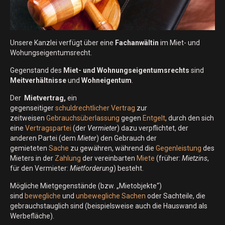
Unsere Kanzlei verfügt über eine
Fachanwältin
im Miet- und
Wohungseigentumsrecht.
Gegenstand des
Miet- und Wohnungseigentumsrechts
sind
Meitverhältnisse
und
Wohneigentum
.
Der
Mietvertrag,
ein
gegenseitiger
schuldrechtlicher
Vertrag
zur
zeitweisen
Gebrauchsüberlassung
gegen
Entgelt
, durch den sich
eine
Vertragspartei
(der
Vermieter
) dazu verpflichtet, der
anderen Partei (dem
Mieter
) den Gebrauch der
gemieteten
Sache
zu gewähren, während die
Gegenleistung
des
Mieters in der
Zahlung
der vereinbarten
Miete
(früher:
Mietzins
,
für den Vermieter:
Mietforderung
) besteht.
Mögliche Mietgegenstände (bzw. „Mietobjekte“)
sind
bewegliche
und
unbewegliche Sachen
oder Sachteile, die
gebrauchstauglich sind (beispielsweise auch die Hauswand als
Werbefläche).