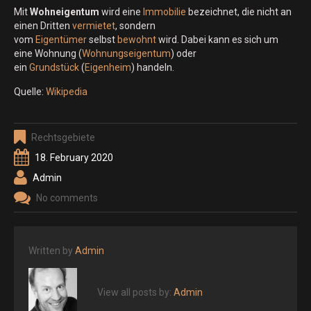
Mit
Wohneigentum
wird eine
Immobilie
bezeichnet, die nicht an
einen Dritten
vermietet
, sondern
vom
Eigentümer
selbst
bewohnt
wird. Dabei kann es sich um
eine Wohnung (
Wohnungseigentum
) oder
ein
Grundstück
(
Eigenheim
) handeln.
Quelle:
Wikipedia
Rechtsgebiete
18. February 2020
Admin
No comments
Written by
Admin
View all posts by:
Admin