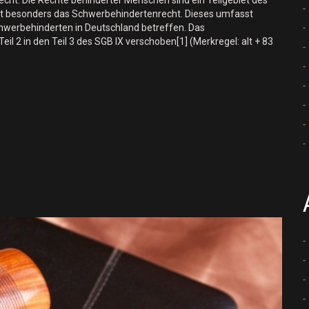
echt. Die Rechte behinderter Menschen sind ein Teilgebiet des
lt besonders das Schwerbehindertenrecht. Dieses umfasst
Schwerbehinderten in Deutschland betreffen. Das
 2 in den Teil 3 des SGB IX verschoben[1] (Merkregel: alt + 83