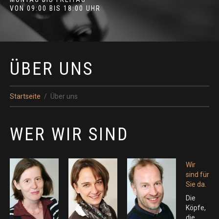
VON 09:00 BIS 18:00 UHR
ÜBER UNS
Startseite
Über uns
WER WIR SIND
Wir
sind für
Sie da.
Die
Köpfe,
die